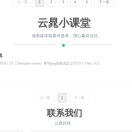
上一页
1
2
3
4
5
下一页
云晁小课堂
·
做新媒体能量传递者，用心赢得信任。
流
S（Transport stream）即Mpeg传输流定义于ITU-T Rec. H.2
上一页
1
下一页
联系我们
云晁科技