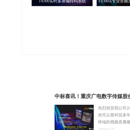
T8300实时多屏编转码系统
T8300A专业音
中标喜讯！重庆广电数字传媒股份
热烈祝贺我公司2
依托云晁科技多
终端的视频直播服
2020-02-23