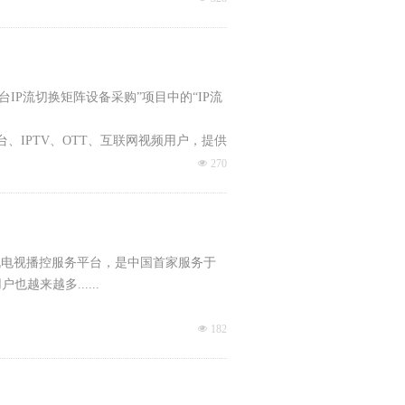
台IP流切换矩阵设备采购”项目中的“IP流
、IPTV、OTT、互联网视频用户，提供
装、转协议、(GOP)编码、PSI分析等
넶
270
手机电视播控服务平台，是中国首家服务于
来越多......
넶
182