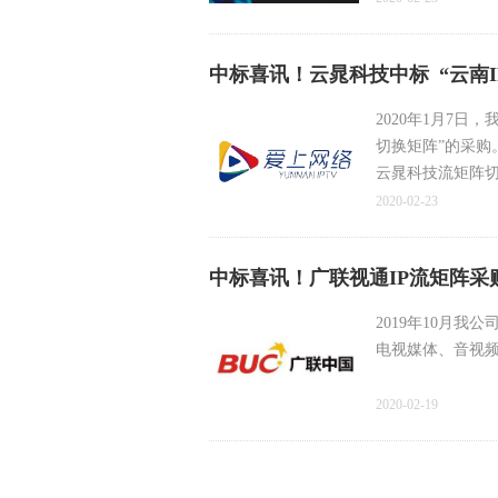
中标喜讯！云晁科技中标 “云南I
2020年1月7日
切换矩阵”的采
云晁科技流矩阵切
高密度、全兼容、
2020-02-23
技术，满足全媒
中标喜讯！广联视通IP流矩阵采
2019年10月
电视媒体、音视频
2020-02-19