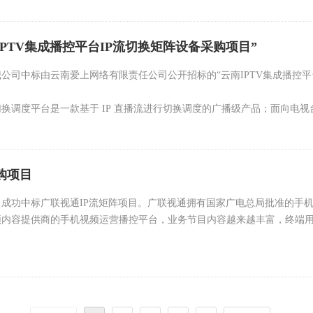
PTV集成播控平台IP流切换矩阵设备采购项目”
，我公司中标由云南爱上网络有限责任公司公开招标的“云南IPTV集成播控平
购。
换调度平台是一款基于 IP 直播流进行切换调度的广播级产品；面向电视台
IP 化、高安全的 IP 流媒体调度服务；通过流调度及控制、解封装及重新封
体安全切换和智能调度的业务需求。
购项目
我公司成功中标广联视通IP流矩阵项目。广联视通拥有国家广电总局批准的
内容提供商的手机视频运营播控平台，业务节目内容越来越丰富，终端用户也越