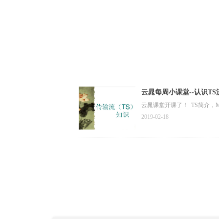
云晁每周小课堂--认识TS
云晁课堂开课了！ TS简介，MPEG-T
2019-02-18