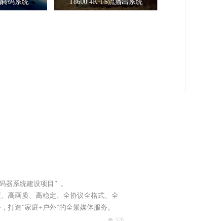
线编转码系统
T8600 4K TS流播出系统
份编码器系统建设项目” 。
度、高画质、高稳定、全协议全格式、全
，打造“家庭+户外”的全景媒体服务。
넶
328