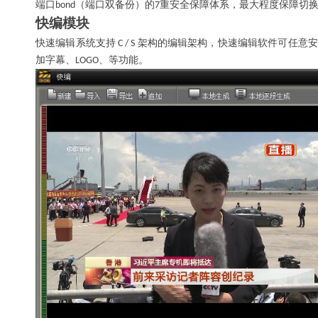
端口
（端口双备份）的
重安全保障体系，最大程度保障切
bond
7
快编模块
快速编辑系统支持
架构的编辑架构，快速编辑软件可任意安
C / S
加字幕、
、等功能。
LOGO