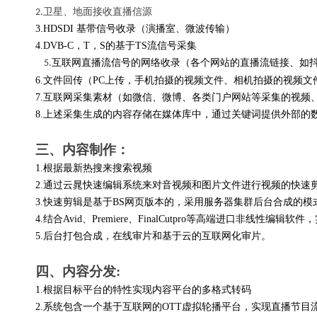
卫星、地面接收直播信源
2.
3.HDSDI
基带信号收录（演播室、微波传输）
4.DVB-C
，T，S的基于TS流信号采集
互联网直播流信号的网络收录（各个网站的直播流链接、如
5.
6.
文件回传（PC上传，手机拍摄的视频文件、相机拍摄的视频文
7.
互联网采集素材（如微信、微博、各类门户网站等采集的视频
8.
上述采集生成的内容存储在媒体库中，通过关键词提供外部的
三、内容制作：
1.
根据最新热搜来搜索视频
2.
通过云晁快速编辑系统来对音视频和图片文件进行视频的快速
3.
快速剪辑是基于BS网页版本的，采用服务器集群后台合成的模
4.
结合Avid、Premiere、FinalCutpro等高端进口非线
5.
后台打包合成，在线审片和基于云的互联网化审片。
四、内容分发:
1.
根据目标平台的特性实现内容平台的多格式转码
2.
系统包含一个基于互联网的OTT虚拟轮播平台，实现直播节目