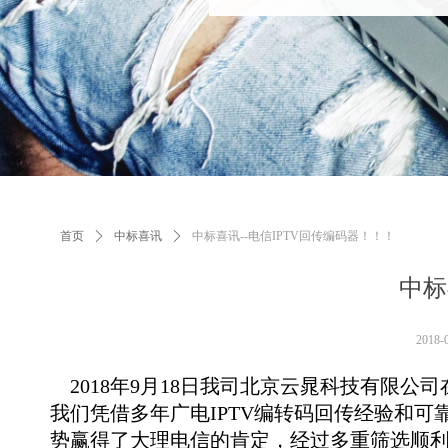
首页
ꄲ
中标喜讯
ꄲ
中标喜讯--电信IPTV回传编码器！！！
中标
2018-
2018年9月18日我司北京云晁科技有限公
我们凭借多年广电IPTV编转码回传经验和
势赢得了大理电信的肯定，经过多重筛选顺