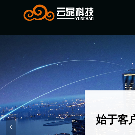
始于客
넳