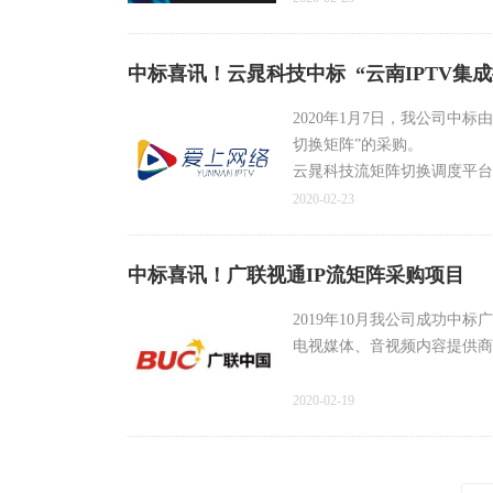
中标喜讯！云晁科技中标 “云南IPTV集
2020年1月7日，我公司中
切换矩阵”的采购。
云晁科技流矩阵切换调度平台是
高密度、全兼容、IP 化、高
2020-02-23
技术，满足全媒体安全切换
中标喜讯！广联视通IP流矩阵采购项目
2019年10月我公司成功
电视媒体、音视频内容提供商的
2020-02-19